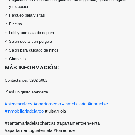
y recepción
Parqueo para visitas
Piscina
Lobby con sala de espera
Salón social con pérgola
Salón para cuidado de niños
Gimnasio
MÁS INFORMACIÓN:
Contáctanos: 5202 5082
Será un gusto atenderte.
#bienesraíces
#apartamento
#inmobiliaria
#inmueble
#inmobiliariadelarco
#luisarriola
#santamariadelascharcas #apartamentoenventa
#apartamentoguatemala #torreonce