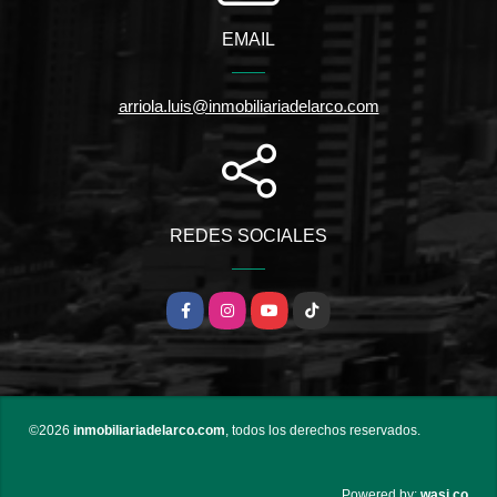
EMAIL
arriola.luis@inmobiliariadelarco.com
REDES SOCIALES
Facebook
Instagram
YouTube
TikTok
©2026
inmobiliariadelarco.com
, todos los derechos reservados.
wasi.co
Powered by: