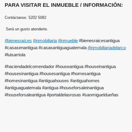
PARA VISITAR EL INMUEBLE / INFORMACIÓN:
Contáctanos: 5202 5082
Será un gusto atenderte.
#bienesraíces
#inmobiliaria
#inmueble
#bienesraicesantigua
#casasenantigua #casasantiguaguatemala
#inmobiliariadelarco
#luisarriola
#haciendadelcomendador #houseantigua #houseinantigua
#housesinantigua #housesantigua #homesantigua
#homesinantigua #antiguahouses #antiguahomes
#antiguaguatemala #antigua #houseforsaleinantigua
#houseforsaleantigua #portaldelasrosas #sanmigueldueñas