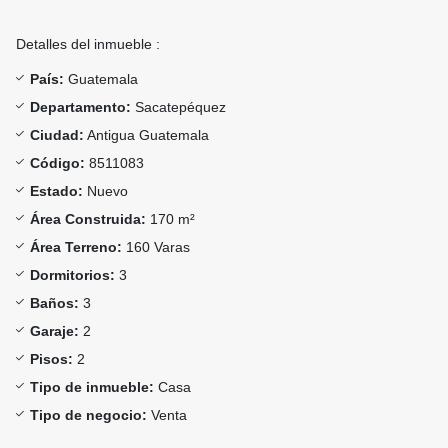
Detalles del inmueble :
País:
Guatemala
Departamento:
Sacatepéquez
Ciudad:
Antigua Guatemala
Código:
8511083
Estado:
Nuevo
Área Construida:
170 m²
Área Terreno:
160 Varas
Dormitorios:
3
Baños:
3
Garaje:
2
Pisos:
2
Tipo de inmueble:
Casa
Tipo de negocio:
Venta