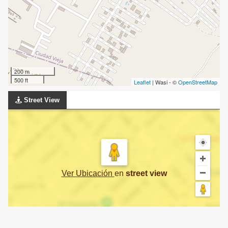
200 m
500 ft
Leaflet
| Wasi - ©
OpenStreetMap
Street View
Ver Ubicación
en
street view