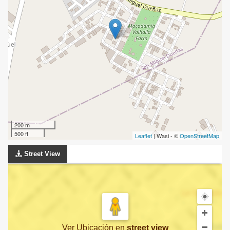
200 m
500 ft
Leaflet
| Wasi - ©
OpenStreetMap
Street View
Ver Ubicación
en
street view