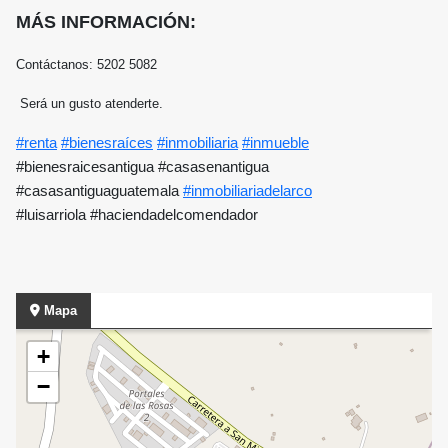
MÁS INFORMACIÓN:
Contáctanos: 5202 5082
Será un gusto atenderte.
#renta
#bienesraíces
#inmobiliaria
#inmueble
#bienesraicesantigua #casasenantigua
#casasantiguaguatemala
#inmobiliariadelarco
#luisarriola
#haciendadelcomendador
Mapa
+
−