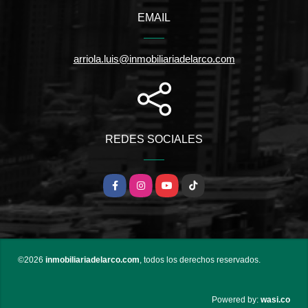
EMAIL
arriola.luis@inmobiliariadelarco.com
REDES SOCIALES
Facebook
Instagram
YouTube
TikTok
©2026
inmobiliariadelarco.com
, todos los derechos reservados.
wasi.co
Powered by: