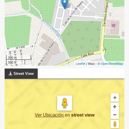
200 m
500 ft
Leaflet
| Wasi - ©
OpenStreetMap
Street View
Ver Ubicación
en
street view