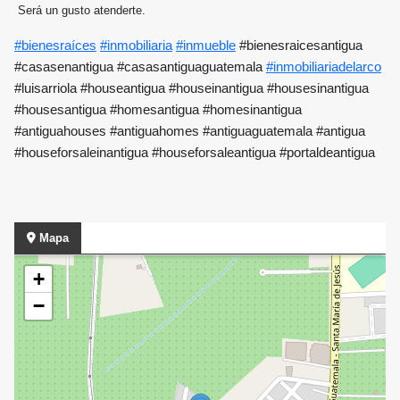
Será un gusto atenderte.
#bienesraíces
#inmobiliaria
#inmueble
#bienesraicesantigua
#casasenantigua #casasantiguaguatemala
#inmobiliariadelarco
#luisarriola #houseantigua #houseinantigua #housesinantigua
#housesantigua #homesantigua #homesinantigua
#antiguahouses #antiguahomes #antiguaguatemala #antigua
#houseforsaleinantigua #houseforsaleantigua #portaldeantigua
Mapa
+
−