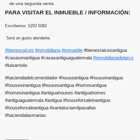
de una segunda venta
PARA VISITAR EL INMUEBLE / INFORMACIÓN:
Escríbenos: 5202 5082
Será un gusto atenderte.
#bienesraíces
#inmobiliaria
#inmueble
#bienesraicesantigua
#casasenantigua #casasantiguaguatemala
#inmobiliariadelarco
#luisarriola
#haciendadelcomendador #houseantigua #houseinantigua
#housesinantigua #housesantigua #homesantigua
#homesinantigua #antiguahouses #antiguahomes
#antiguaguatemala #antigua #houseforsaleinantigua
#houseforsaleantigua #santaluciamilpasaltas
#haciendalasmarias