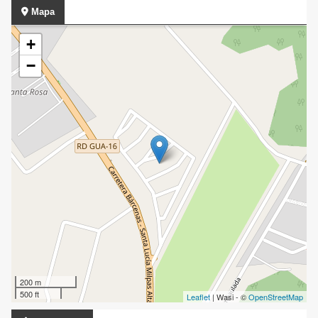
Mapa
+
−
200 m
500 ft
Leaflet
| Wasi - ©
OpenStreetMap