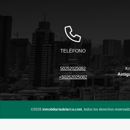
TELÉFONO
50252025082
Km
Antig
+50252025082
©2026
inmobiliariadelarco.com
, todos los derechos reservado