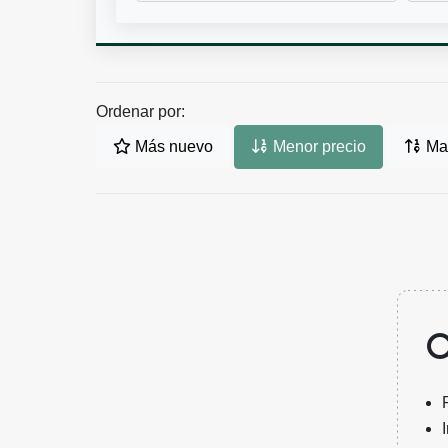
Ordenar por:
Más nuevo
Menor precio
May