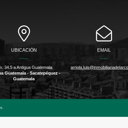
UBICACIÓN
EMAIL
. 34.5 a Antigua Guatemala
arriola.luis@inmobiliariadelar
ua Guatemala - Sacatepéquez -
Guatemala
s.