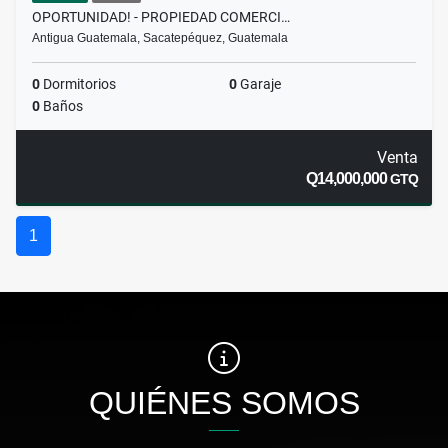
OPORTUNIDAD! - PROPIEDAD COMERCI…
Antigua Guatemala, Sacatepéquez, Guatemala
0
Dormitorios
0
Garaje
0
Baños
Venta
Q14,000,000
GTQ
1
QUIÉNES SOMOS