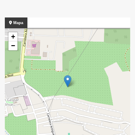
Mapa
+
−