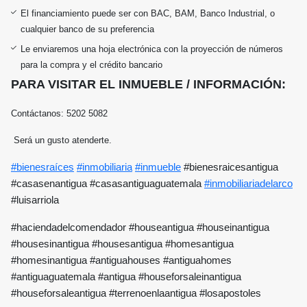
El financiamiento puede ser con BAC, BAM, Banco Industrial, o
cualquier banco de su preferencia
Le enviaremos una hoja electrónica con la proyección de números
para la compra y el crédito bancario
PARA VISITAR EL INMUEBLE / INFORMACIÓN:
Contáctanos: 5202 5082
Será un gusto atenderte.
#bienesraíces
#inmobiliaria
#inmueble
#bienesraicesantigua
#casasenantigua #casasantiguaguatemala
#inmobiliariadelarco
#luisarriola
#haciendadelcomendador #houseantigua #houseinantigua
#housesinantigua #housesantigua #homesantigua
#homesinantigua #antiguahouses #antiguahomes
#antiguaguatemala #antigua #houseforsaleinantigua
#houseforsaleantigua #terrenoenlaantigua #losapostoles